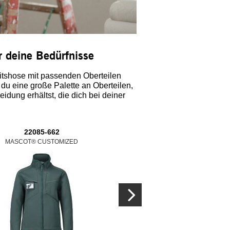
r deine Bedürfnisse
beitshose mit passenden Oberteilen
u eine große Palette an Oberteilen,
idung erhältst, die dich bei deiner
22085-662
22102-649
22302
MASCOT® CUSTOMIZED
MASCOT® CUSTOMIZED
MASCOT® C