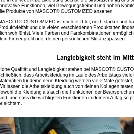
innovative Funktionen, viel Bewegungsfreiheit und hohen Komfor
die Produkte von MASCOT® CUSTOMIZED ansehen.
MASCOT® CUSTOMIZED ist noch leichter, noch stärker und hat 
Produktvielfalt und die vielen verschiedenen Produktarten findes
dich wohlfühlst. Viele Farben und Farbkombinationen ermöglich
dein Firmenprofil oder deinen persönlichen Stil anzupassen.
Langlebigkeit steht im Mit
Hohe Qualität und Langlebigkeit stehen bei MASCOT® CUSTOM
schließlich, dass Arbeitskleidung im Laufe des Arbeitstags viele
Materialien für deine neue Kleidung werden viele Male getestet,
Wir lassen die Arbeitskleidung auch von deinen Kollegen testen,
sowohl die Kleidung als auch die Funktionen der Beanspruchung 
sind, und dass die wichtigsten Funktionen in deinem Alltag so pla
erleichtern.