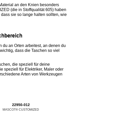
 Material an den Knien besonders
ED (die in Stoffqualität 605) haben
 dass sie so lange halten sollten, wie
chbereich
du an Orten arbeitest, an denen du
 wichtig, dass die Taschen so viel
en, die speziell für deine
 speziell für Elektriker, Maler oder
 verschiedene Arten von Werkzeugen
22950-012
22050-012
22150
MASCOT® CUSTOMIZED
MASCOT® CUSTOMIZED
MASCOT® C