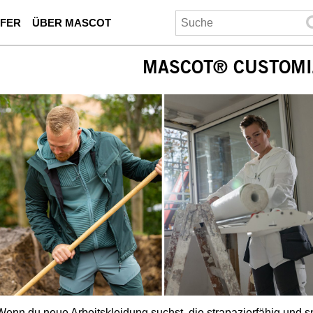
UFER
ÜBER MASCOT
MASCOT® CUSTOMI
Wenn du neue Arbeitskleidung suchst, die strapazierfähig und sm