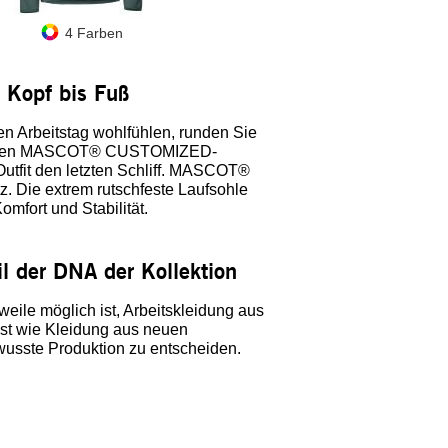
4 Farben
3 Farben
4 F
n Kopf bis Fuß
n Arbeitstag wohlfühlen, runden Sie
 übrigen MASCOT® CUSTOMIZED-
Outfit den letzten Schliff. MASCOT®
 Die extrem rutschfeste Laufsohle
mfort und Stabilität.
il der DNA der Kollektion
rweile möglich ist, Arbeitskleidung aus
 ist wie Kleidung aus neuen
ewusste Produktion zu entscheiden.