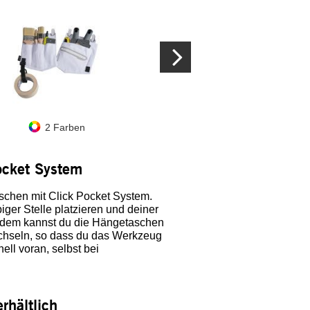
2 Farben
Schwarz
Schw
Pocket System
schen mit Click Pocket System.
ger Stelle platzieren und deiner
erdem kannst du die Hängetaschen
echseln, so dass du das Werkzeug
ll voran, selbst bei
rhältlich