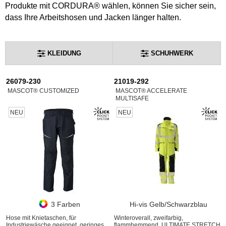
Produkte mit CORDURA® wählen, können Sie sicher sein,
dass Ihre Arbeitshosen und Jacken länger halten.
KLEIDUNG
SCHUHWERK
26079-230
21019-292
MASCOT® CUSTOMIZED
MASCOT® ACCELERATE
MULTISAFE
NEU
NEU
3 Farben
Hi-vis Gelb/Schwarzblau
Hose mit Knietaschen, für
Winteroverall, zweifarbig,
Industriewäsche geeignet, geringes
flammhemmend, ULTIMATE STRETCH