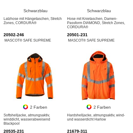
Schwarzblau
Schwarzblau
Latzhose mit Hängetaschen, Stretch
Hose mit Knietaschen, Damen-
Zones, CORDURA®
Passform DIAMOND, Stretch Zones,
CORDURA®
20502-246
20501-231
MASCOT® SAFE SUPREME
MASCOT® SAFE SUPREME
2 Farben
2 Farben
Softshelljacke, atmungsaktiv,
Hardshelljacke, atmungsaktiv, wind-
winddicht, wasserabweisend
und wasserdicht Harlow
Blackpool
20535-231
21679-311