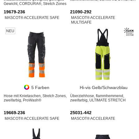
Gewicht, CORDURA®, Stretch Zones
19679-236
21090-292
MASCOT® ACCELERATE SAFE
MASCOT® ACCELERATE
MULTISAFE
NEU
5 Farben
Hi-vis Gelb/Schwarzblau
Hose mit Knietaschen, Stretch Zones,
Überziehhose, flammhemmend,
zweifarbig, ProWash®
zweifarbig, ULTIMATE STRETCH
19669-236
25031-442
MASCOT® ACCELERATE SAFE
MASCOT® ACCELERATE