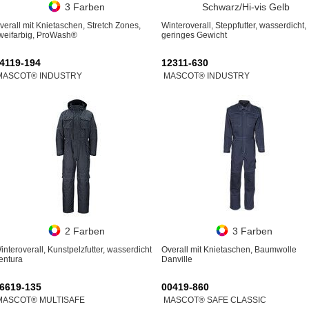
3 Farben
Schwarz/Hi-vis Gelb
verall mit Knietaschen, Stretch Zones,
Winteroverall, Steppfutter, wasserdicht,
weifarbig, ProWash®
geringes Gewicht
4119-194
12311-630
MASCOT® INDUSTRY
MASCOT® INDUSTRY
2 Farben
3 Farben
interoverall, Kunstpelzfutter, wasserdicht
Overall mit Knietaschen, Baumwolle
entura
Danville
6619-135
00419-860
MASCOT® MULTISAFE
MASCOT® SAFE CLASSIC