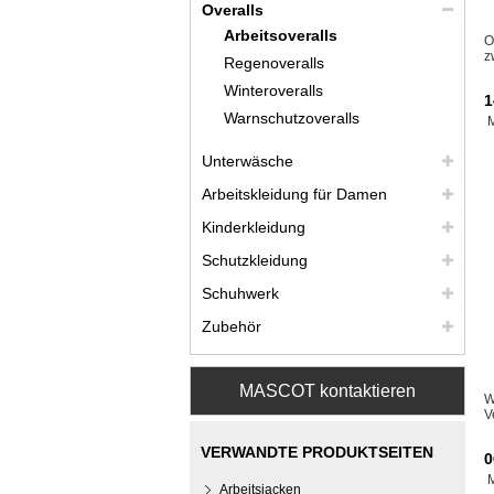
Overalls
Arbeitsoveralls
O
z
Regenoveralls
Winteroveralls
1
Warnschutzoveralls
Unterwäsche
Arbeitskleidung für Damen
Kinderkleidung
Schutzkleidung
Schuhwerk
Zubehör
MASCOT kontaktieren
W
V
VERWANDTE PRODUKTSEITEN
0
Arbeitsjacken