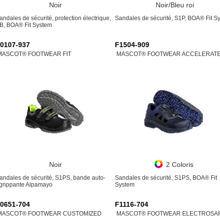
Noir
Noir/Bleu roi
andales de sécurité, protection électrique,
Sandales de sécurité, S1P, BOA® Fit S
B, BOA® Fit System
0107-937
F1504-909
MASCOT® FOOTWEAR FIT
MASCOT® FOOTWEAR ACCELERAT
Noir
2 Coloris
andales de sécurité, S1PS, bande auto-
Sandales de sécurité, S1PS, BOA® Fit
grippante Alpamayo
System
0651-704
F1116-704
MASCOT® FOOTWEAR CUSTOMIZED
MASCOT® FOOTWEAR ELECTROSA