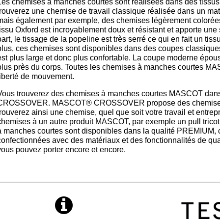
Les chemises à manches courtes sont réalisées dans des tissus 
trouverez une chemise de travail classique réalisée dans un mat
mais également par exemple, des chemises légèrement colorées 
tissu Oxford est incroyablement doux et résistant et apporte une 
part, le tissage de la popeline est très serré ce qui en fait un ti
plus, ces chemises sont disponibles dans des coupes classique
est plus large et donc plus confortable. La coupe moderne épouse
plus près du corps. Toutes les chemises à manches courtes M
liberté de mouvement.
Vous trouverez des chemises à manches courtes MASCOT d
CROSSOVER. MASCOT® CROSSOVER propose des chemises dan
trouverez ainsi une chemise, quel que soit votre travail et entre
chemises à un autre produit MASCOT, par exemple un pull tri
à manches courtes sont disponibles dans la qualité PREMIUM, ce
confectionnées avec des matériaux et des fonctionnalités de qu
vous pouvez porter encore et encore.