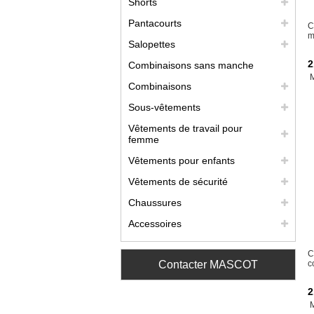
Shorts
Pantacourts
C
m
Salopettes
2
Combinaisons sans manche
Combinaisons
Sous-vêtements
Vêtements de travail pour
femme
Vêtements pour enfants
Vêtements de sécurité
Chaussures
Accessoires
C
Contacter MASCOT
c
2