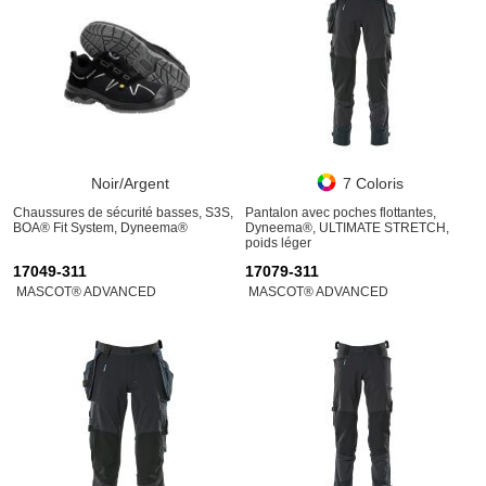
Noir/Argent
7 Coloris
Chaussures de sécurité basses, S3S,
Pantalon avec poches flottantes,
BOA® Fit System, Dyneema®
Dyneema®, ULTIMATE STRETCH,
poids léger
17049-311
17079-311
MASCOT® ADVANCED
MASCOT® ADVANCED