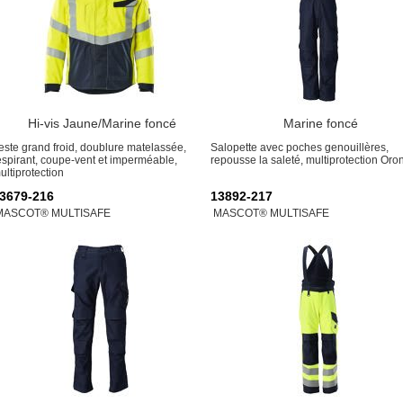
Hi-vis Jaune/Marine foncé
Marine foncé
este grand froid, doublure matelassée,
Salopette avec poches genouillères,
espirant, coupe-vent et imperméable,
repousse la saleté, multiprotection Oro
ultiprotection
3679-216
13892-217
MASCOT® MULTISAFE
MASCOT® MULTISAFE