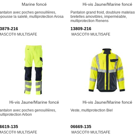
Marine foncé
Hi-vis Jaune/Marine foncé
antalon avec poches genouillères,
Pantalon grand froid, doublure matelas
epousse la saleté, multiprotection Arosa
bretelles amovibles, imperméable,
multiprotection Renens
3879-216
13809-216
MASCOT® MULTISAFE
MASCOT® MULTISAFE
Hi-vis Jaune/Marine foncé
Hi-vis Jaune/Marine foncé
antalon avec poches genouillères,
Veste, multiprotection Biel
ultiprotection Arbon
6619-135
06669-135
MASCOT® MULTISAFE
MASCOT® MULTISAFE