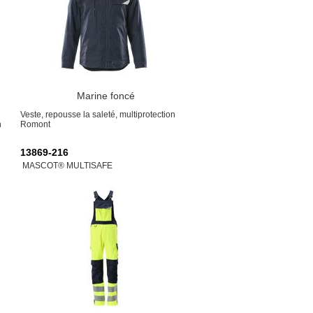
Marine foncé
Veste, repousse la saleté, multiprotection
n
Romont
13869-216
MASCOT® MULTISAFE