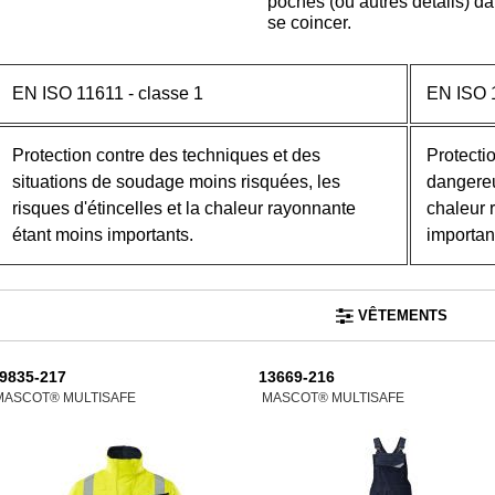
poches (ou autres détails) da
se coincer.
EN ISO 11611 - classe 1
EN ISO 1
Protection contre des techniques et des
Protecti
situations de soudage moins risquées, les
dangereu
risques d'étincelles et la chaleur rayonnante
chaleur 
étant moins importants.
importan
VÊTEMENTS
9835-217
13669-216
MASCOT® MULTISAFE
MASCOT® MULTISAFE