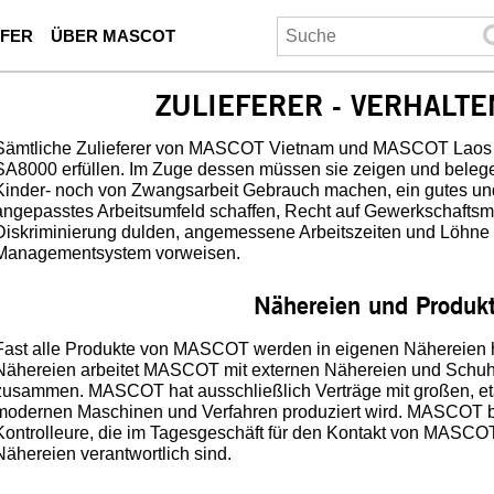
UFER
ÜBER MASCOT
ZULIEFERER - VERHALT
Sämtliche Zulieferer von MASCOT Vietnam und MASCOT Laos 
SA8000 erfüllen. Im Zuge dessen müssen sie zeigen und beleg
Kinder- noch von Zwangsarbeit Gebrauch machen, ein gutes un
angepasstes Arbeitsumfeld schaffen, Recht auf Gewerkschaftsmi
Diskriminierung dulden, angemessene Arbeitszeiten und Löhne b
Managementsystem vorweisen.
Nähereien und Produkt
Fast alle Produkte von MASCOT werden in eigenen Nähereien he
Nähereien arbeitet MASCOT mit externen Nähereien und Schuhf
zusammen. MASCOT hat ausschließlich Verträge mit großen, eta
modernen Maschinen und Verfahren produziert wird. MASCOT be
Kontrolleure, die im Tagesgeschäft für den Kontakt von MASC
Nähereien verantwortlich sind.