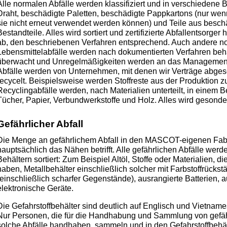
Alle normalen Abfälle werden klassifiziert und in verschiedene B
Draht, beschädigte Paletten, beschädigte Pappkartons (nur wenn
sie nicht erneut verwendet werden können) und Teile aus besch
Bestandteile. Alles wird sortiert und zertifizierte Abfallentsorge
ab, den beschriebenen Verfahren entsprechend. Auch andere no
Lebensmittelabfälle werden nach dokumentierten Verfahren beh
überwacht und Unregelmäßigkeiten werden an das Management 
Abfälle werden von Unternehmen, mit denen wir Verträge abge
recycelt. Beispielsweise werden Stoffreste aus der Produktion 
Recyclingabfälle werden, nach Materialien unterteilt, in einem B
Tücher, Papier, Verbundwerkstoffe und Holz. Alles wird gesonder
Gefährlicher Abfall
Die Menge an gefährlichem Abfall in den MASCOT-eigenen Fabri
hauptsächlich das Nähen betrifft. Alle gefährlichen Abfälle werde
Behältern sortiert: Zum Beispiel Altöl, Stoffe oder Materialien, d
haben, Metallbehälter einschließlich solcher mit Farbstoffrückst
(einschließlich scharfer Gegenstände), ausrangierte Batterien, a
elektronische Geräte.
Die Gefahrstoffbehälter sind deutlich auf Englisch und Vietnam
Nur Personen, die für die Handhabung und Sammlung von gefährl
solche Abfälle handhaben, sammeln und in den Gefahrstoffbehäl