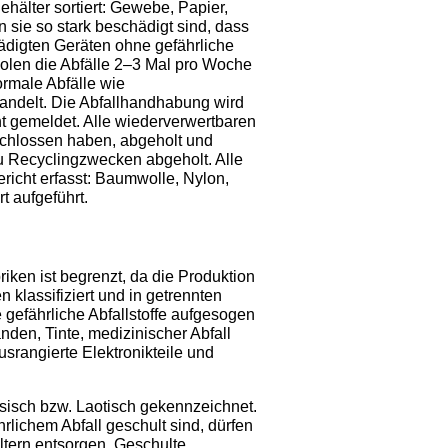
ehälter sortiert: Gewebe, Papier,
 sie so stark beschädigt sind, dass
ädigten Geräten ohne gefährliche
r holen die Abfälle 2–3 Mal pro Woche
rmale Abfälle wie
andelt. Die Abfallhandhabung wird
gemeldet. Alle wiederverwertbaren
schlossen haben, abgeholt und
zu Recyclingzwecken abgeholt. Alle
ericht erfasst: Baumwolle, Nylon,
t aufgeführt.
ken ist begrenzt, da die Produktion
n klassifiziert und in getrennten
ie gefährliche Abfallstoffe aufgesogen
änden, Tinte, medizinischer Abfall
usrangierte Elektronikteile und
esisch bzw. Laotisch gekennzeichnet.
ichem Abfall geschult sind, dürfen
tern entsorgen. Geschulte