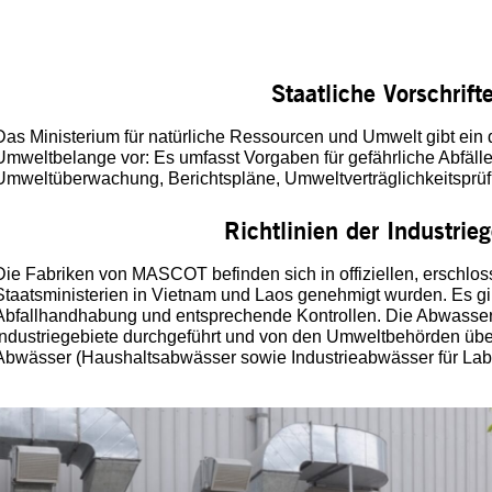
Staatliche Vorschrift
Das Ministerium für natürliche Ressourcen und Umwelt gibt ein d
Umweltbelange vor: Es umfasst Vorgaben für gefährliche Abfälle
Umweltüberwachung, Berichtspläne, Umweltverträglichkeitsprü
Richtlinien der Industrie
Die Fabriken von MASCOT befinden sich in offiziellen, erschlos
Staatsministerien in Vietnam und Laos genehmigt wurden. Es gibt
Abfallhandhabung und entsprechende Kontrollen. Die Abwasser
Industriegebiete durchgeführt und von den Umweltbehörden ü
Abwässer (Haushaltsabwässer sowie Industrieabwässer für Lab