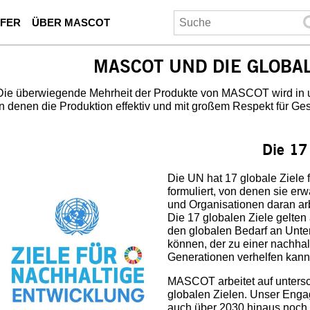
UFER
ÜBER MASCOT
MASCOT UND DIE GLOBAL
Die überwiegende Mehrheit der Produkte von MASCOT wird in u
in denen die Produktion effektiv und mit großem Respekt für Ges
Die 17 
Die UN hat 17 globale Ziele 
formuliert, von denen sie er
und Organisationen daran arb
Die 17 globalen Ziele gelten a
den globalen Bedarf an Unte
können, der zu einer nachha
Generationen verhelfen kann
MASCOT arbeitet auf untersc
globalen Zielen. Unser Enga
auch über 2030 hinaus noch 