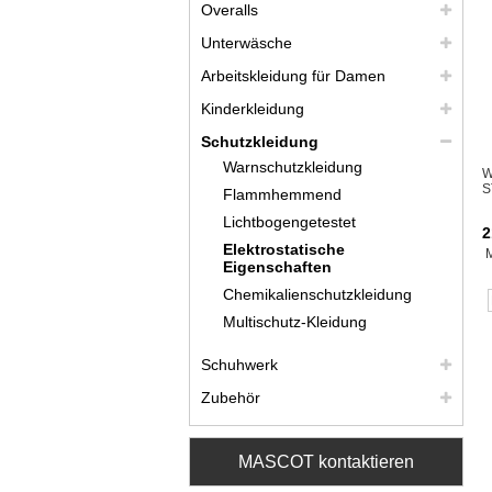
Overalls
Unterwäsche
Arbeitskleidung für Damen
Kinderkleidung
Schutzkleidung
Warnschutzkleidung
W
S
Flammhemmend
Lichtbogengetestet
2
Elektrostatische
Eigenschaften
Chemikalienschutzkleidung
Multischutz-Kleidung
Schuhwerk
Zubehör
MASCOT kontaktieren