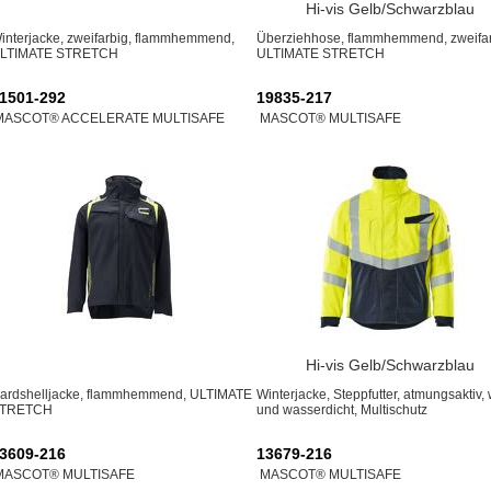
Hi-vis Gelb/Schwarzblau
interjacke, zweifarbig, flammhemmend,
Überziehhose, flammhemmend, zweifar
LTIMATE STRETCH
ULTIMATE STRETCH
1501-292
19835-217
MASCOT® ACCELERATE MULTISAFE
MASCOT® MULTISAFE
Hi-vis Gelb/Schwarzblau
ardshelljacke, flammhemmend, ULTIMATE
Winterjacke, Steppfutter, atmungsaktiv,
TRETCH
und wasserdicht, Multischutz
3609-216
13679-216
MASCOT® MULTISAFE
MASCOT® MULTISAFE