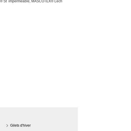
® St
imperméable, MASCOTEX® Lech
Gilets d'hiver