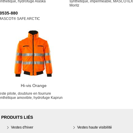
ynthétique, hydrofuge Alaska
synthétique, imperméable, MASCOTEX
Moritz
0535-880
MASCOT® SAFE ARCTIC
Hi-vis Orange
este pilote, doublure en fourrure
ynthétique amovible, hydrofuge Kaprun
PRODUITS LIÉS
Vestes d'hiver
Vestes haute visibilité