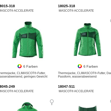
8015-318
18025-318
MASCOT® ACCELERATE
MASCOT® ACCELERATE
6 Farben
6 Farben
hermojacke, CLIMASCOT®-Futter,
Thermojacke, CLIMASCOT®-Futter, D
asserabweisend, geringes Gewicht
Passform, wasserabweisend
8045-249
18047-511
MASCOT® ACCELERATE
MASCOT® ACCELERATE