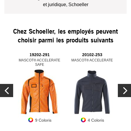
et juridique, Schoeller
Chez Schoeller, les employés peuvent
choisir parmi les produits suivants
19202-291
20102-253
MASCOT® ACCELERATE
MASCOT® ACCELERATE
MAS
SAFE
9 Coloris
4 Coloris